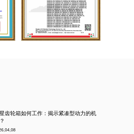
何为您的应用选择合适的齿轮电机？
如何计算
26,04,01
2026,03,22
轮马达 代表了减速和扭矩倍增的基本集成，是无数工业
扭矩是齿轮电