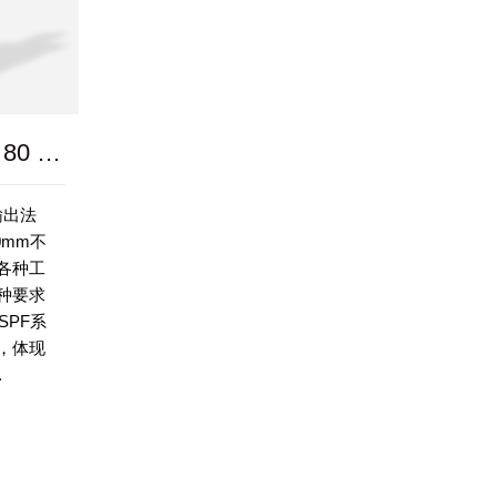
WSPF系列 40 60 80 120
输出法
0mm不
各种工
种要求
SPF系
，体现
.