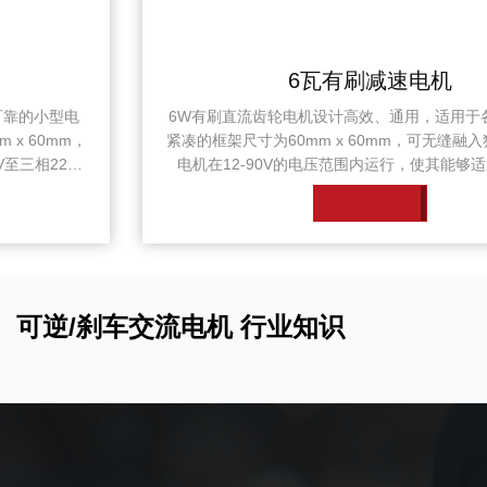
6瓦有刷减速电机
6W有刷直流齿轮电机设计高效、通用，适用于各种应用。其
紧凑的框架尺寸为60mm x 60mm，可无缝融入狭小的空间。
电机在12-90V的电压范围内运行，使其能够适应不同的电
源。 在空载条件下，电机的转速为3000-3200RPM，电流为
查看详情
0.2-0.6A。当施加负载时，速度略微降至2800-2950 RPM，
电流消耗在0.3-0.8A之间。尽管有这些微小的变化，电机仍保
持19-20mN.m的扭矩输出...
可逆/刹车交流电机 行业知识