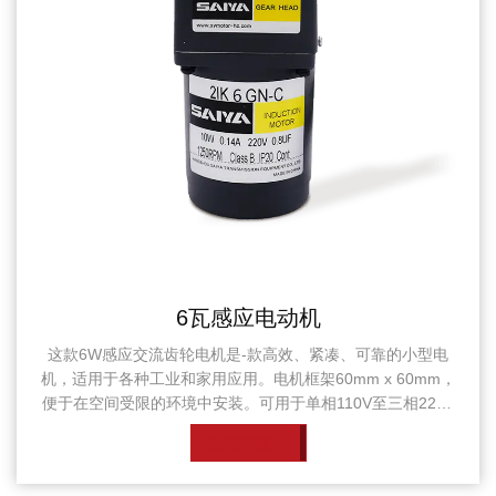
6瓦有刷减速电
紧凑、可靠的小型电
6W有刷直流齿轮电机设计高效、通用，
mm x 60mm，
紧凑的框架尺寸为60mm x 60mm，可
10V至三相220V
电机在12-90V的电压范围内运行，使
系统的需求。 配备
源。 在空载条件下，电机的转速为3000-
查看详情
效运行。其速度基于电
0.2-0.6A。当施加负载时，速度略微降至28
r/min），在60Hz
电流消耗在0.3-0.8A之间。尽管有这些